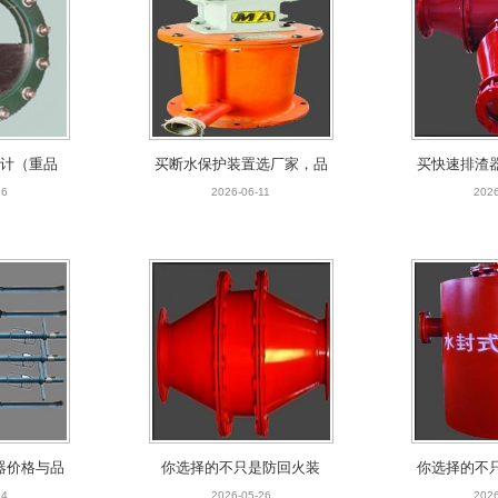
计（重品
买断水保护装置选厂家，品
买快速排渣
拼价格战）
质和售后才是硬实力
和售后
16
2026-06-11
2026
器价格与品
你选择的不只是防回火装
你选择的不
质才是赢家
置，更是安稳与安心
器，更是
04
2026-05-26
2026