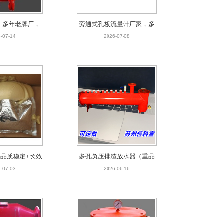
，多年老牌厂，
旁通式孔板流量计厂家，多
护矿井
年矿山供货
-07-14
2026-07-08
品质稳定+长效
多孔负压排渣放水器（重品
售后
质，强售后，不拼价格战）
-07-03
2026-06-16