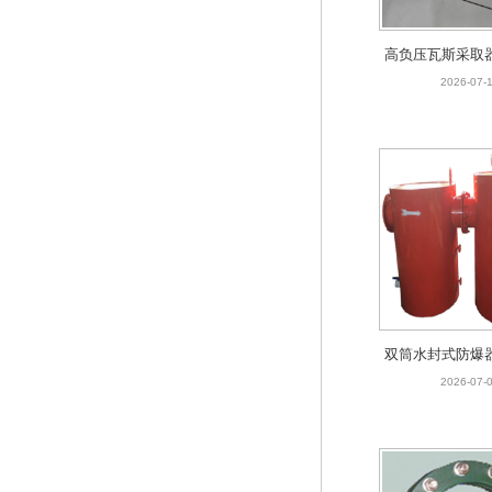
高负压瓦斯采取
牌厂，品质
2026-07-
双筒水封式防爆
年矿山供
2026-07-