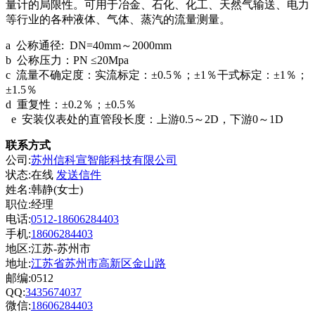
量计的局限性。可用于冶金、石化、化工、天然气输送、电力
等行业的各种液体、气体、蒸汽的流量测量。
a 公称通径: DN=40mm～2000mm
b 公称压力：PN ≤20Mpa
c 流量不确定度：实流标定：±0.5％；±1％干式标定：±1％；
±1.5％
d 重复性：±0.2％；±0.5％
e 安装仪表处的直管段长度：上游0.5～2D，下游0～1D
联系方式
公司:
苏州信科宣智能科技有限公司
状态:
在线
发送信件
姓名:韩静(女士)
职位:经理
电话:
0512-18606284403
手机:
18606284403
地区:江苏-苏州市
地址:
江苏省苏州市高新区金山路
邮编:0512
QQ:
3435674037
微信:
18606284403