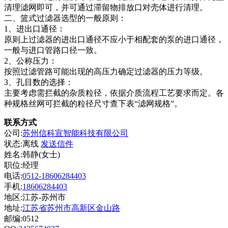
清理滤网即可，并可通过滞留物排放口对壳体进行清理。
二、篮式
过滤器选型的一般原则：
1、进出口通径：
原则上过滤器的进出口通径不应小于相配套的泵的进口通径，
一般与进口管路口径一致。
2、公称压力：
按照过滤管路可能出现的高压力确定过滤器的压力等级。
3、孔目数的选择：
主要考虑需拦截的杂质粒径，依据介质流程工艺要求而定。各
种规格丝网可拦截的粒径尺寸查下表“滤网规格”。
联系方式
公司:
苏州信科宣智能科技有限公司
状态:
离线
发送信件
姓名:韩静(女士)
职位:经理
电话:
0512-18606284403
手机:
18606284403
地区:江苏-苏州市
地址:
江苏省苏州市高新区金山路
邮编:0512