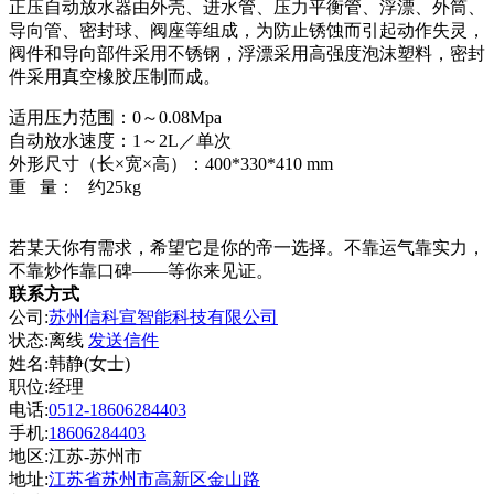
正压自动放水器由外壳、进水管、压力平衡管、浮漂、外筒、
导向管、密封球、阀座等组成，为防止锈蚀而引起动作失灵，
阀件和导向部件采用不锈钢，浮漂采用高强度泡沫塑料，密封
件采用真空橡胶压制而成。
适用压力范围：0～0.08Mpa
自动放水速度：1～2L／单次
外形尺寸（长×宽×高）：400*330*410 mm
重 量： 约25kg
若某天你有需求，希望它是你的帝一选择。不靠运气靠实力，
不靠炒作靠口碑——等你来见证。
联系方式
公司:
苏州信科宣智能科技有限公司
状态:
离线
发送信件
姓名:韩静(女士)
职位:经理
电话:
0512-18606284403
手机:
18606284403
地区:江苏-苏州市
地址:
江苏省苏州市高新区金山路